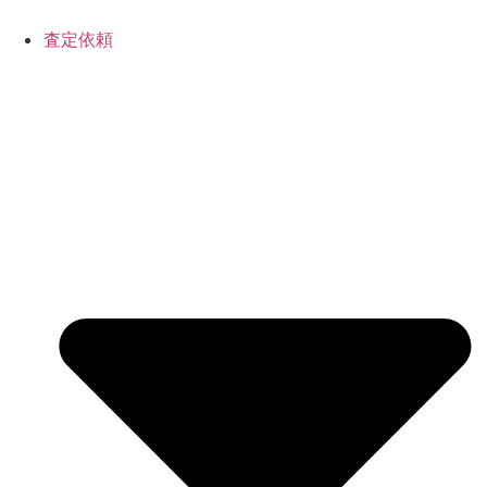
コ
ン
査定依頼
テ
ン
ツ
に
ス
キ
ッ
プ