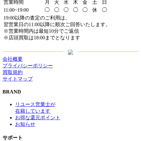
営業時間
月
火
水
木
金
土
日
11:00~19:00
◯
◯
◯
◯
◯
休
◯
19:00以降の査定のご利用は、
翌営業日の11:00以降に順次ご回答いたします。
※営業時間内は最短10分でご返信
※店頭買取は18:00までとなります
会社概要
プライバシーポリシー
買取規約
サイトマップ
BRAND
リユース営業士が
在籍しています
お得な還元ポイント
お知らせ
サポート