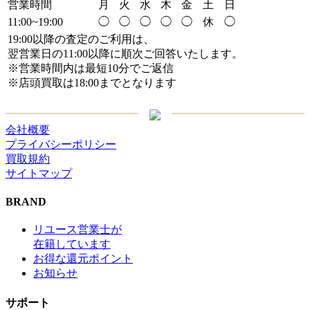
営業時間
月
火
水
木
金
土
日
11:00~19:00
◯
◯
◯
◯
◯
休
◯
19:00以降の査定のご利用は、
翌営業日の11:00以降に順次ご回答いたします。
※営業時間内は最短10分でご返信
※店頭買取は18:00までとなります
会社概要
プライバシーポリシー
買取規約
サイトマップ
BRAND
リユース営業士が
在籍しています
お得な還元ポイント
お知らせ
サポート