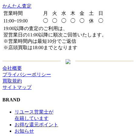
かんたん査定
営業時間
月
火
水
木
金
土
日
11:00~19:00
◯
◯
◯
◯
◯
休
◯
19:00以降の査定のご利用は、
翌営業日の11:00以降に順次ご回答いたします。
※営業時間内は最短10分でご返信
※店頭買取は18:00までとなります
会社概要
プライバシーポリシー
買取規約
サイトマップ
BRAND
リユース営業士が
在籍しています
お得な還元ポイント
お知らせ