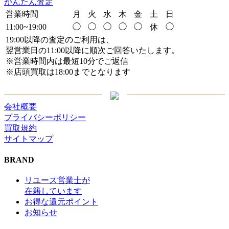
かんたん査定
営業時間
月
火
水
木
金
土
日
11:00~19:00
◯
◯
◯
◯
◯
休
◯
19:00以降の査定のご利用は、
翌営業日の11:00以降に順次ご回答いたします。
※営業時間内は最短10分でご返信
※店頭買取は18:00までとなります
会社概要
プライバシーポリシー
買取規約
サイトマップ
BRAND
リユース営業士が
在籍しています
お得な還元ポイント
お知らせ