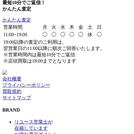
最短10分でご返信！
かんたん査定
かんたん査定
営業時間
月
火
水
木
金
土
日
11:00~19:00
◯
◯
◯
◯
◯
休
◯
19:00以降の査定のご利用は、
翌営業日の11:00以降に順次ご回答いたします。
※営業時間内は最短10分でご返信
※店頭買取は18:00までとなります
会社概要
プライバシーポリシー
買取規約
サイトマップ
BRAND
リユース営業士が
在籍しています