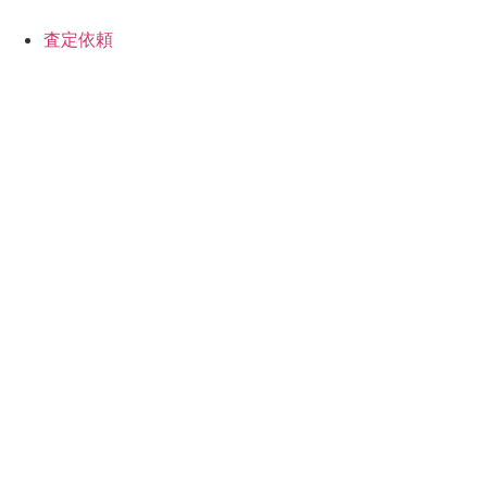
コ
ン
査定依頼
テ
ン
ツ
に
ス
キ
ッ
プ