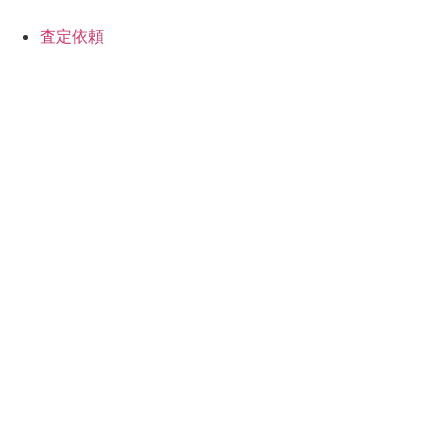
コ
ン
査定依頼
テ
ン
ツ
に
ス
キ
ッ
プ