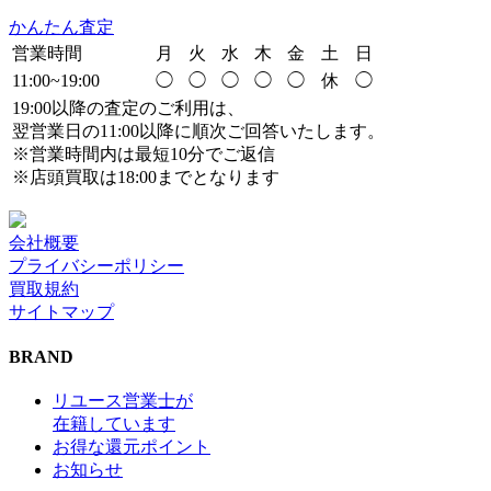
かんたん査定
営業時間
月
火
水
木
金
土
日
11:00~19:00
◯
◯
◯
◯
◯
休
◯
19:00以降の査定のご利用は、
翌営業日の11:00以降に順次ご回答いたします。
※営業時間内は最短10分でご返信
※店頭買取は18:00までとなります
会社概要
プライバシーポリシー
買取規約
サイトマップ
BRAND
リユース営業士が
在籍しています
お得な還元ポイント
お知らせ